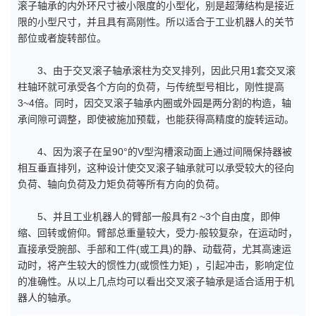
滚子轴承的内外环尺寸被小限度的小型化，别是超薄结构是接近
限的小型尺寸，并且具有高刚性。所以适合于工业机器人的关节
部位或者旋转部位。
3、由于交叉滚子轴承滚柱为交叉排列，因此只用1套交叉滚
柱轴环就可承受各个方向的负荷，与传统型号相比，刚性提高
3~4倍。同时，因交叉滚子轴承内圈或外园是两分割的构造，轴
承间隙可调整，即使被施加预载，也能获得高精度的旋转运动。
4、因为滚子在呈90°的V型沟槽滚动面上通过间隔保持器被
相互垂直排列，这种设计使交叉滚子轴承就可以承受较大的径向
负荷、轴向负荷及力矩负荷等所有方向的负荷。
5、并且工业机器人的臂部一般具有2 ~3个自由度，即伸
缩、回转或俯仰。臂部总重量较大，受力-般较复杂，在运动时，
直接承受腕部、手部和工件(或工具)的静、动载荷，尤其高速运
动时，将产生较大的惯性力(或惯性力矩) ，引起冲击，影响定位
的准确性。从以上几点均可以看出交叉滚子轴承是适合适用于机
器人的轴承。