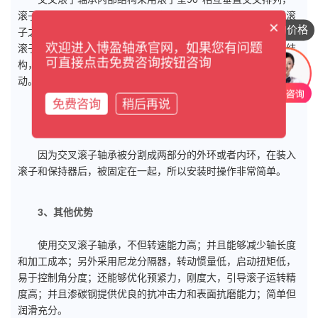
滚子之间装有间隔保持器或者隔离块，可以防止滚子的倾斜或滚
×
想咨询具体的价格
子之间相互摩擦，有效防止了旋转扭矩的增加。另外，不会发生
欢迎进入博盈轴承官网，如果您有问题
滚子的一方接触现象或者锁死现象；同时因为内外环是分割的结
可直接点击免费咨询按钮咨询
构，间隙可以调整，即使被施加预压，也能获得高精度的旋转运
动。
免费咨询
稍后再说
2、交叉滚子轴承操作安装简化
因为交叉滚子轴承被分割成两部分的外环或者内环，在装入
滚子和保持器后，被固定在一起，所以安装时操作非常简单。
3、其他优势
使用交叉滚子轴承，不但转速能力高；并且能够减少轴长度
和加工成本；另外采用尼龙分隔器，转动惯量低，启动扭矩低，
易于控制角分度；还能够优化预紧力，刚度大，引导滚子运转精
度高；并且渗碳钢提供优良的抗冲击力和表面抗磨能力；简单但
润滑充分。