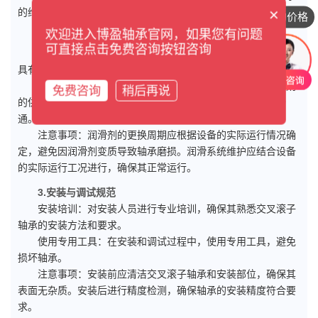
×
的维护方法和要求。维护时应使用专用工具，避免损坏轴承。
想咨询具体的价格
欢迎进入博盈轴承官网，如果您有问题
2.优化润滑系统
可直接点击免费咨询按钮咨询
润滑剂选择：选择合适的润滑剂，确保其在工作温度范围内
具有良好的润滑性能。
润滑系统维护：定期检查润滑系统的运行状态，确保润滑剂
免费咨询
稍后再说
的供应充足且均匀。清理润滑系统中的杂质，确保润滑通道畅
通。
注意事项：润滑剂的更换周期应根据设备的实际运行情况确
定，避免因润滑剂变质导致轴承磨损。润滑系统维护应结合设备
的实际运行工况进行，确保其正常运行。
3.安装与调试规范
安装培训：对安装人员进行专业培训，确保其熟悉交叉滚子
轴承的安装方法和要求。
使用专用工具：在安装和调试过程中，使用专用工具，避免
损坏轴承。
注意事项：安装前应清洁交叉滚子轴承和安装部位，确保其
表面无杂质。安装后进行精度检测，确保轴承的安装精度符合要
求。