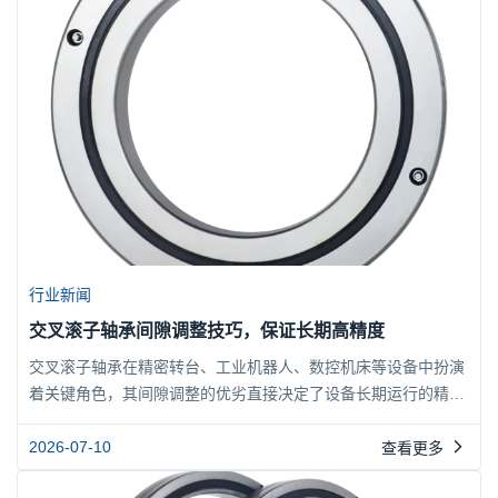
劳剥落长...
行业新闻
交叉滚子轴承间隙调整技巧，保证长期高精度
交叉滚子轴承在精密转台、工业机器人、数控机床等设备中扮演
着关键角色，其间隙调整的优劣直接决定了设备长期运行的精度
保持性。无论是初次安装还是使用中重新调校，错误的间隙设置
都会导致振动、噪音或过早磨损。本文将从原理和实操两个层
2026-07-10
查看更多
面，系统讲解交叉滚子轴承间隙调整的核心技巧，帮助您建立一