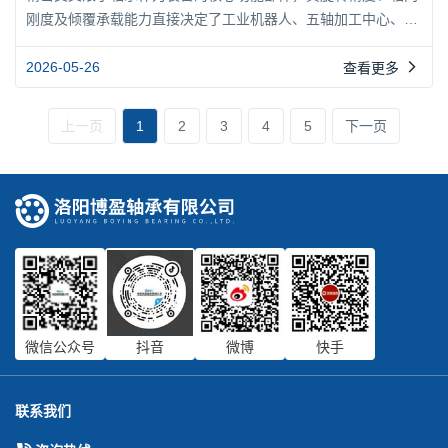
刚度及倾覆承载能力直接决定了工业机器人、五轴加工中心、天
文望远镜及半导体光刻设备等系统的综合性能。该类轴承在出厂
时经过超精研磨和配对预紧，径向跳动和轴向窜动可控制在微米
2026-05-26
查看更多
级甚至亚微米级。然而，精密机械部件在服役过程中都不可避免
地经历材料疲劳、接触磨损和环境侵蚀，精度保持性成为衡量轴
上一页
1
2
3
4
5
下一页
承品质的关键指标。理解精度衰减的机理、识别退化规律并采取
针对性延...
微信公众号
抖音
微博
快手
联系我们