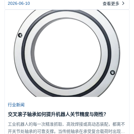
力并非越大越好，过小会导致间隙与晃动，过大则加剧磨损与发
2026-06-10
查看更多
热。本文从预紧力对旋转精度的作用机制出发，系统分析不同工
况下的选型策略，并结合博盈轴承的实际应用经验，帮助工程师
在设计中做出平衡决策。一、预紧力的定义与作用原理1.1什么
是交叉...
行业新闻
交叉滚子轴承如何提升机器人关节精度与刚性？
工业机器人的每一次精准抓取、高效焊接或高动态装配，都离不
开关节处轴承的可靠支撑。当传统轴承在承受复合载荷时出现微