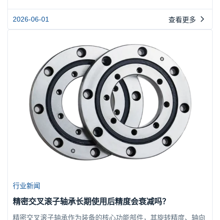
米级晃动或弹性变形，机器人的末端执行精度便会大打折扣。交
叉滚子轴承凭借其独特的滚子排列方式，在有限空间内同时提供
2026-06-01
查看更多
优于常规方案的旋转精度和抗弯刚性，正成为高端机器人关节设
计的核心选择。本文将从结构原理出发，解析交叉滚子轴承如何
从根本上解决精度与刚性的矛盾，并给出实用的选型建议。交叉
滚子轴承...
行业新闻
精密交叉滚子轴承长期使用后精度会衰减吗？
精密交叉滚子轴承作为装备的核心功能部件，其旋转精度、轴向