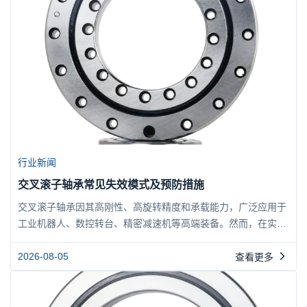
行业新闻
交叉滚子轴承常见失效模式及预防措施
交叉滚子轴承因其高刚性、高旋转精度和承载能力，广泛应用于
工业机器人、数控转台、精密减速机等高端装备。然而，在实际
运行中，若选型、安装或维护不当，轴承会出现各类失效模式，
导致设备精度下降甚至停机。正确识别失效模式并采取针对性预
2026-08-05
查看更多
防措施，是降低综合运营成本的关键。本文系统梳理交叉滚子轴
承常见失效类型，结合原因分析提供可落地的预防建议，帮助用
户提升设备可靠性。交叉滚子轴承常见失效模式滚动体与滚道疲