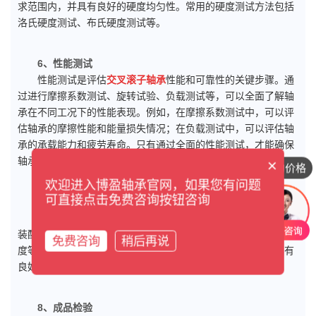
求范围内，并具有良好的硬度均匀性。常用的硬度测试方法包括
洛氏硬度测试、布氏硬度测试等。
6、性能测试
性能测试是评估
交叉滚子轴承
性能和可靠性的关键步骤。通
过进行摩擦系数测试、旋转试验、负载测试等，可以全面了解轴
承在不同工况下的性能表现。例如，在摩擦系数测试中，可以评
估轴承的摩擦性能和能量损失情况；在负载测试中，可以评估轴
承的承载能力和疲劳寿命。只有通过全面的性能测试，才能确保
轴承在实际使用条件下具有良好的性能和可靠性。
×
想咨询具体的价格
欢迎进入博盈轴承官网，如果您有问题
可直接点击免费咨询按钮咨询
7、装配质量控制
装配质量控制是保证交叉滚子轴承装配质量的重要手段。在
装配过程中，需要严格控制轴承和配件之间的配合间隙、装配精
免费咨询
稍后再说
度等。只有在装配质量控制过程中严格把关，才能确保轴承具有
良好的装配质量和使用性能。
8、成品检验