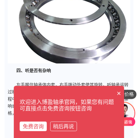
四、听是否有杂响
左手握住轴承体内套，右手拨动外套使其旋转，听轴承运转
过程中是否有杂响。大部分仿冒产品的生产条件落后，在生产过
×
想咨询具体的价格
程中轴承体内难免会掺进杂质，所以在轴承旋转的时候会出现杂
欢迎进入博盈轴承官网，如果您有问题
响或者运行不顺畅的现象。这是判断产品是否出自生产标准严
可直接点击免费咨询按钮咨询
格，用机器操作的正规厂商的品牌产品的关键。
免费咨询
稍后再说
五、看倒角是否均匀