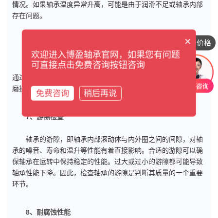
情况。如果轴承温度异常升高，可能是由于润滑不足或轴承内部
存在问题。
×
想咨询具体的价格
6、油液分析
欢迎进入博盈轴承官网，如果您有问题
可直接点击免费咨询按钮咨询
对轴承润滑油的分析可以提供轴承磨损和污染情况的信息。
通过检测润滑油中的金属颗粒、污染物含量等，可以判断轴承的
磨损程度和清洁度，从而评估轴承的健康状况。
免费咨询
稍后再说
7、游隙检查
轴承的游隙，即轴承内部滚动体与内外圈之间的间隙，对轴
承的噪音、寿命和温升等性能有着直接影响。合适的游隙可以确
保轴承在运转中保持稳定的性能。过大或过小的游隙都可能导致
轴承性能下降。因此，检查轴承的游隙是判断其质量的一个重要
环节。
8、耐腐蚀性能