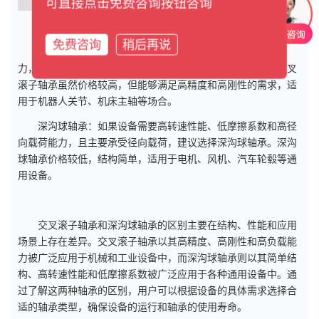
可直接点击免费咨询按钮咨询
二、交叉滚子轴承和深沟球轴承的选择建议
免费咨询
稍后再说
交叉滚子轴承：如果设备需要高精度、高刚性和高负载能
力，且同时承受径向和轴向载荷，建议选择
交
叉滚子轴承
。交叉
滚子轴承虽然价格较高，但能够满足高精度和高刚性的需求，适
用于机器人关节、机床主轴等场合。
深沟球轴承：如果设备需要高转速性能、低摩擦系数和高径
向载荷能力，且主要承受径向载荷，建议选择深沟球轴承。深沟
球轴承价格较低，结构简单，适用于电机、风机、汽车轮毂等通
用设备。
交叉滚子轴承和深沟球轴承的区别主要在结构、性能和应用
场景上存在差异。交叉滚子轴承以其高精度、高刚性和高负载能
力被广泛应用于机械和工业设备中，而深沟球轴承则以其简单结
构、高转速性能和低摩擦系数被广泛应用于各种通用设备中。通
过了解这两种轴承的区别，用户可以根据设备的具体需求选择合
适的轴承类型，确保设备的运行和轴承的使用寿命。