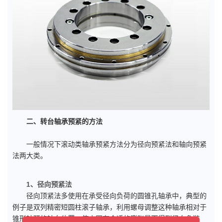
二、转台轴承预紧的方法
一般情况下滚动类轴承预紧方法分为径向预紧法和轴向预紧
法两大类。
1、径向预紧法
径向顶紧法多使用在承受径向负荷的圆锥孔轴承中，典型的
例子是双列精密短圆柱滚子轴承，利用螺母调整这种轴承相对于
锥形轴颈的轴向位置，使内圈有合适的膨胀量而得到径向负游