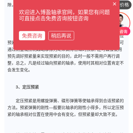
×
隙，这种方法多用于机床主轴和喷气式发动机中。
想咨询具体的价格
欢迎进入博盈轴承官网，如果您有问题
可直接点击免费咨询按钮咨询
2、轴向预紧法
免费咨询
稍后再说
轴向预紧法大体上可分为定位预紧和定压预紧两种。在定位
预紧中，可通过调整衬套或垫片的尺寸，获得合适预紧量；也可
通过测量或控制起动摩擦力矩来调得合适的预紧; 还可直接使用
预先调好预紧量来实现预紧的目的，此时一般不需用户再行调
整，总之，凡是经过轴向预紧的轴承，使用时其相对位置肯定不
会发生变化。
3、定压预紧
定压预紧是用螺旋弹簧、碟形弹簧等使轴承得到合适预紧的
方法。预紧弹簧的刚性—般要比轴承的刚性小得多，所以定压预
紧的轴承相对位置在使用中会有变化，但预紧量却大致不变。