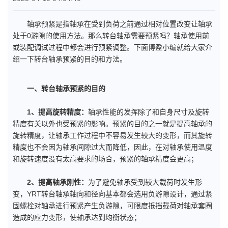
轴承预紧是指轴承在受到负荷之前通过相对位置改变让轴承
处于0游隙的使用方法。那么转台轴承需要预紧吗？轴承使用前
或装配调试过程中都会进行预紧调整。下面博盈小编就给大家介
绍一下转台轴承预紧的目的和方法。
一、转台轴承预紧的目的
1、提高旋转精度：
轴承性能的发挥除了和自身尺寸及旋转
精度有关以外也受预紧的影响。预紧的目的之一就是提高轴承的
旋转精度，让轴承工作过程中不容易发生较大的变形，而其旋转
精度也不会因为轴承间隙过大而降低，因此，在对轴承使用温度
和旋转速度没有太高要求的场合，预紧的轴承精度会更高；
2、提高轴承刚性：
为了避免轴承受到较大载荷时发生形
变，YRT转台轴承轴向和径向基本都会选用负游隙设计，通过紧
固螺栓对轴承进行预紧产生负游隙，可限度抵挡载荷对轴承套圈
造成的应力变形，使轴承达到均衡状态；